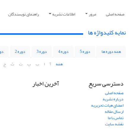
صفحه اصلی
مرور
اطلاعات نشریه
راهنمای نویسندگان
نمایه کلیدواژه ها
همه دوره ها
دوره 5
دوره 4
دوره 3
دوره 2
دور
همه
آ
ا
ب
پ
ت
ث
ج
دسترسی سریع
آخرین اخبار
صفحه اصلی
درباره نشریه
اعضای هیات تحریریه
ارسال مقاله
تماس با ما
نقشه سایت