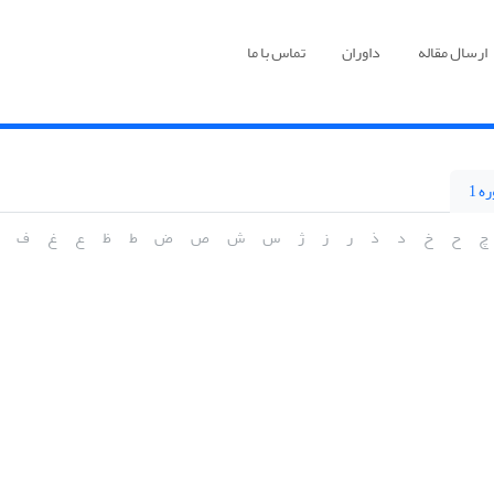
ارسال مقاله
داوران
تماس با ما
ه 1
چ
ح
خ
د
ذ
ر
ز
ژ
س
ش
ص
ض
ط
ظ
ع
غ
ف